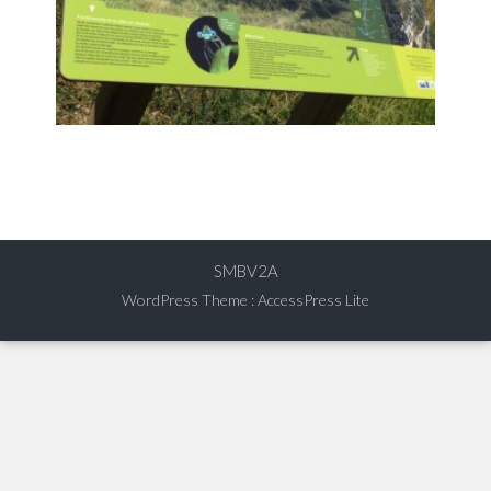
SMBV2A
WordPress Theme
:
AccessPress Lite