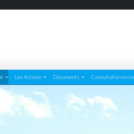
at
Les Actions
Documents
Consultation en co