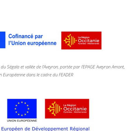
 du Ségala et vallée de l’Aveyron, portée par l’EPAGE Aveyron Amont,
on Européenne dans le cadre du FEADER