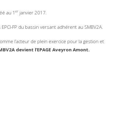
er
réé au 1
janvier 2017.
es EPCI-FP du bassin versant adhérent au SMBV2A.
me l’acteur de plein exercice pour la gestion et
MBV2A devient l’EPAGE Aveyron Amont.