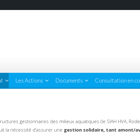
at
Les Actions
Documents
Consultation en co
tructures gestionnaires des milieux aquatiques (le SIAH HVA, Rode
duit la nécessité d’assurer une
gestion
solidaire, tant amont/av