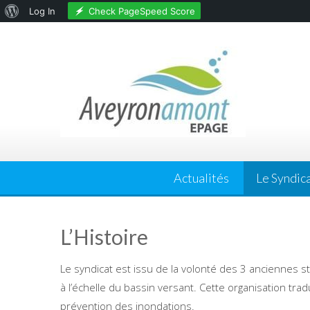
About
Check PageSpeed Score
Log In
Skip
WordPress
to
content
Actualités
Le Syndic
L’Histoire
Le syndicat est issu de la volonté des 3 anciennes s
à l’échelle du bassin versant. Cette organisation tra
prévention des inondations.